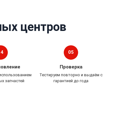
ных центров
04
05
новление
Проверка
 использованием
Тестируем повторно и выдаём с
ых запчастей
гарантией до года