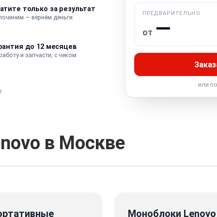
атите только за результат
ПРЕДВАРИТЕЛЬНО
 починим — вернём деньги
—
от
рантия до 12 месяцев
работу и запчасти, с чеком
Заказ
или п
т
enovo в Москве
ортативные
Моноблоки Lenovo