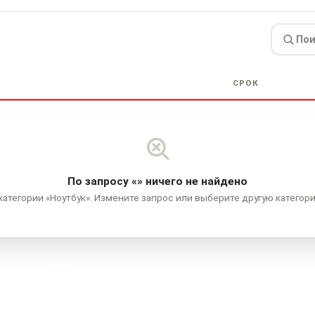
СРОК
По запросу
«»
ничего не найдено
категории «Ноутбук». Измените запрос или выберите другую категор
Выезд за 2 часа
В любой район города