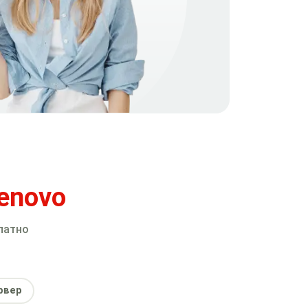
enovo
латно
рвер