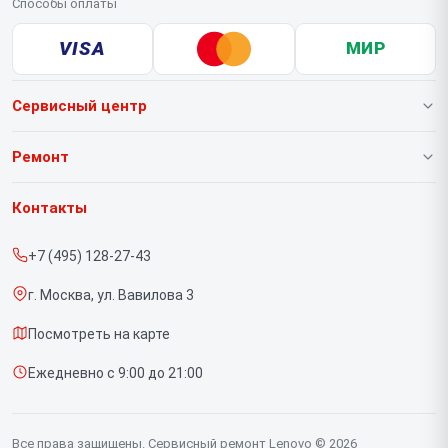
Способы оплаты
VISA
МИР
Сервисный центр
О нашем сервисе
Ремонт
Гарантия
Ноутбуков
Контакты
Прайс-лист
Портативных консолей
+7 (495) 128-27-43
Срочный ремонт
Моноблоков
г. Москва, ул. Вавилова 3
Доставка и способы оплаты
Мониторов
Посмотреть на карте
Диагностика
Планшетов
Ежедневно с 9:00 до 21:00
Контакты
Компьютеров
Серверов
Все права защищены. Сервисный ремонт Lenovo © 2026