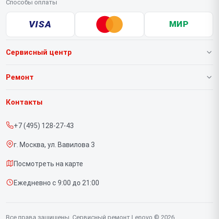
Способы оплаты
VISA
МИР
Сервисный центр
О нашем сервисе
Ремонт
Гарантия
Ноутбуков
Контакты
Прайс-лист
Портативных консолей
+7 (495) 128-27-43
Срочный ремонт
Моноблоков
г. Москва, ул. Вавилова 3
Доставка и способы оплаты
Мониторов
Посмотреть на карте
Диагностика
Планшетов
Ежедневно с 9:00 до 21:00
Контакты
Компьютеров
Серверов
Все права защищены. Сервисный ремонт Lenovo © 2026