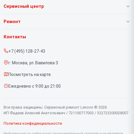
Сервисный центр
О нашем сервисе
Ремонт
Гарантия
Ноутбуков
Контакты
Прайс-лист
Портативных консолей
+7 (495) 128-27-43
Срочный ремонт
Моноблоков
г. Москва, ул. Вавилова 3
Доставка и способы оплаты
Мониторов
Посмотреть на карте
Диагностика
Планшетов
Ежедневно с 9:00 до 21:00
Контакты
Компьютеров
Серверов
Все права защищены. Сервисный ремонт Lenovo © 2026
ИП Фадеев Алексей Анатольевич / 721100717003 / 322723200028007
Политика конфиденциальности
Информация на сайте носит ознакомительный характер и не является