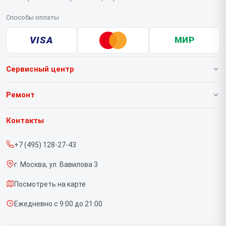
Способы оплаты
VISA
МИР
Сервисный центр
О нашем сервисе
Ремонт
Гарантия
Ноутбуков
Контакты
Прайс-лист
Портативных консолей
+7 (495) 128-27-43
Срочный ремонт
Моноблоков
г. Москва, ул. Вавилова 3
Доставка и способы оплаты
Мониторов
Посмотреть на карте
Диагностика
Планшетов
Ежедневно с 9:00 до 21:00
Контакты
Компьютеров